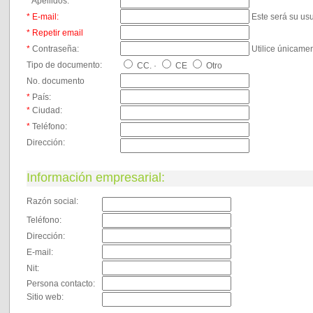
*
Apellidos:
*
E-mail:
Este será su us
* Repetir email
*
Contraseña:
Utilice únicamen
Tipo de documento:
CC. ·
CE
Otro
No. documento
*
País:
*
Ciudad:
*
Teléfono:
Dirección:
Información empresarial:
Razón social:
Teléfono:
Dirección:
E-mail:
Nit:
Persona contacto:
Sitio web: