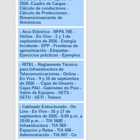
2026 -Cuadro de Cargas -
Cálculo de conductores -
Cálculo de Protecciones -
Dimensionamiento de
Armónicos
- Arco Eléctrico - NFPA 70E -
Online - En Vivo - 2 y 3 de
septiembre de 2026 - Energía
Incidente - EPP - Fronteras de
aproximación - Etiquetas -
Ejercicios prácticos - Ejemplos
- RITEL - Reglamento Técnico
para Infraestructura de
Telecomunicaciones - Online -
En Vivo - 9 y 10 de septiembre
de 2026 - - Cajas de Usuario -
Cajas PAU - Gabinetes de Piso -
Salón de Equipos - SETS -
SETU - SETI - Televis
- Cableado Estructurado - On
Line - En Vivo - 16 y 17 de
septiembre de 2026 - 6:00 p.m. a
10:00 p.m. - - TIA 568E -
Infraestructura - TIA 569 -
Espacios y Rutas - TIA 606 -
Administración - TIA 607 - Co