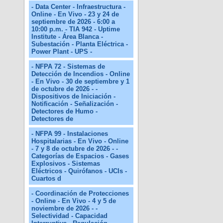
- Data Center - Infraestructura -
Online - En Vivo - 23 y 24 de
septiembre de 2026 - 6:00 a
10:00 p.m. - TIA 942 - Uptime
Institute - Área Blanca -
Subestación - Planta Eléctrica -
Power Plant - UPS -
- NFPA 72 - Sistemas de
Detección de Incendios - Online
- En Vivo - 30 de septiembre y 1
de octubre de 2026 - -
Dispositivos de Iniciación -
Notificación - Señalización -
Detectores de Humo -
Detectores de
- NFPA 99 - Instalaciones
Hospitalarias - En Vivo - Online
- 7 y 8 de octubre de 2026 - -
Categorías de Espacios - Gases
Explosivos - Sistemas
Eléctricos - Quirófanos - UCIs -
Cuartos d
- Coordinación de Protecciones
- Online - En Vivo - 4 y 5 de
noviembre de 2026 - -
Selectividad - Capacidad