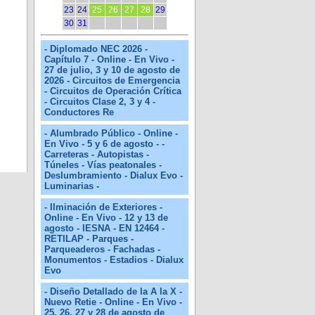
23
24
25
26
27
28
29
30
31
- Diplomado NEC 2026 -
Capítulo 7 - Online - En Vivo -
27 de julio, 3 y 10 de agosto de
2026 - Circuitos de Emergencia
- Circuitos de Operación Crítica
- Circuitos Clase 2, 3 y 4 -
Conductores Re
- Alumbrado Público - Online -
En Vivo - 5 y 6 de agosto - -
Carreteras - Autopistas -
Túneles - Vías peatonales -
Deslumbramiento - Dialux Evo -
Luminarias -
- Ilminación de Exteriores -
Online - En Vivo - 12 y 13 de
agosto - IESNA - EN 12464 -
RETILAP - Parques -
Parqueaderos - Fachadas -
Monumentos - Estadios - Dialux
Evo
- Diseño Detallado de la A la X -
Nuevo Retie - Online - En Vivo -
25, 26, 27 y 28 de agosto de