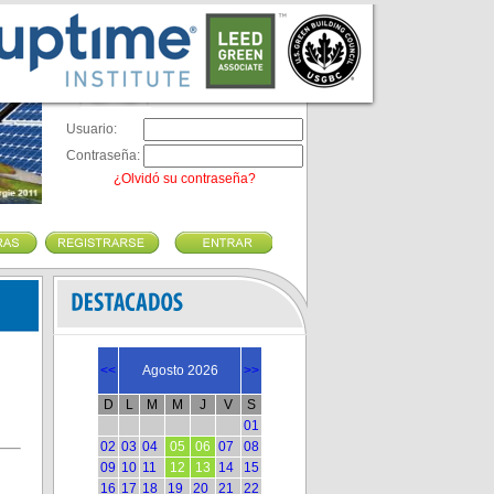
Usuario:
Contraseña:
¿Olvidó su contraseña?
<<
Agosto 2026
>>
D
L
M
M
J
V
S
01
02
03
04
05
06
07
08
09
10
11
12
13
14
15
16
17
18
19
20
21
22