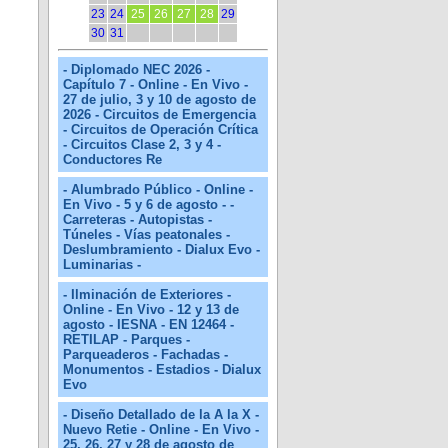
23
24
25
26
27
28
29
30
31
- Diplomado NEC 2026 -
Capítulo 7 - Online - En Vivo -
27 de julio, 3 y 10 de agosto de
2026 - Circuitos de Emergencia
- Circuitos de Operación Crítica
- Circuitos Clase 2, 3 y 4 -
Conductores Re
- Alumbrado Público - Online -
En Vivo - 5 y 6 de agosto - -
Carreteras - Autopistas -
Túneles - Vías peatonales -
Deslumbramiento - Dialux Evo -
Luminarias -
- Ilminación de Exteriores -
Online - En Vivo - 12 y 13 de
agosto - IESNA - EN 12464 -
RETILAP - Parques -
Parqueaderos - Fachadas -
Monumentos - Estadios - Dialux
Evo
- Diseño Detallado de la A la X -
Nuevo Retie - Online - En Vivo -
25, 26, 27 y 28 de agosto de