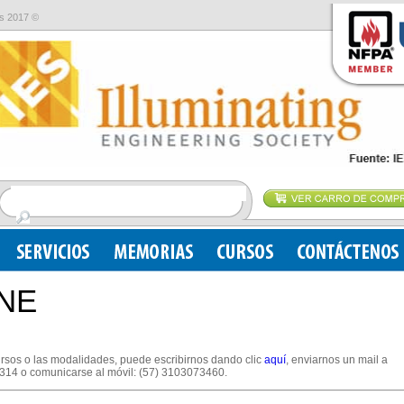
s 2017 ©
NE
rsos o las modalidades, puede escribirnos dando clic
aquí
, enviarnos un mail a
314 o comunicarse al móvil: (57) 3103073460.