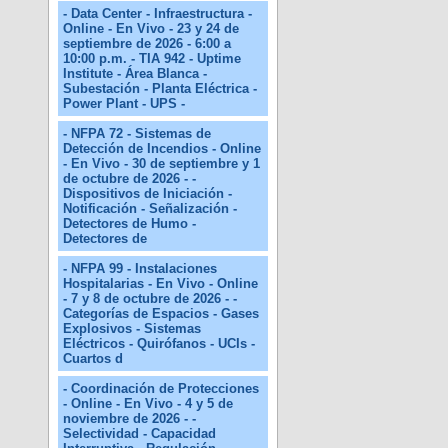
- Data Center - Infraestructura -
Online - En Vivo - 23 y 24 de
septiembre de 2026 - 6:00 a
10:00 p.m. - TIA 942 - Uptime
Institute - Área Blanca -
Subestación - Planta Eléctrica -
Power Plant - UPS -
- NFPA 72 - Sistemas de
Detección de Incendios - Online
- En Vivo - 30 de septiembre y 1
de octubre de 2026 - -
Dispositivos de Iniciación -
Notificación - Señalización -
Detectores de Humo -
Detectores de
- NFPA 99 - Instalaciones
Hospitalarias - En Vivo - Online
- 7 y 8 de octubre de 2026 - -
Categorías de Espacios - Gases
Explosivos - Sistemas
Eléctricos - Quirófanos - UCIs -
Cuartos d
- Coordinación de Protecciones
- Online - En Vivo - 4 y 5 de
noviembre de 2026 - -
Selectividad - Capacidad