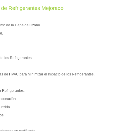
de Refrigerantes Mejorado
,
ento de la Capa de Ozono.
l.
de los Refrigerantes.
as de HVAC para Minimizar el Impacto de los Refrigerantes.
 Refrigerantes.
vaporación.
erida.
os.