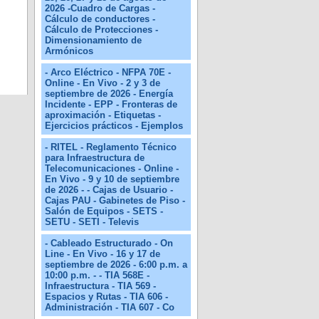
2026 -Cuadro de Cargas -
Cálculo de conductores -
Cálculo de Protecciones -
Dimensionamiento de
Armónicos
- Arco Eléctrico - NFPA 70E -
Online - En Vivo - 2 y 3 de
septiembre de 2026 - Energía
Incidente - EPP - Fronteras de
aproximación - Etiquetas -
Ejercicios prácticos - Ejemplos
- RITEL - Reglamento Técnico
para Infraestructura de
Telecomunicaciones - Online -
En Vivo - 9 y 10 de septiembre
de 2026 - - Cajas de Usuario -
Cajas PAU - Gabinetes de Piso -
Salón de Equipos - SETS -
SETU - SETI - Televis
- Cableado Estructurado - On
Line - En Vivo - 16 y 17 de
septiembre de 2026 - 6:00 p.m. a
10:00 p.m. - - TIA 568E -
Infraestructura - TIA 569 -
Espacios y Rutas - TIA 606 -
Administración - TIA 607 - Co