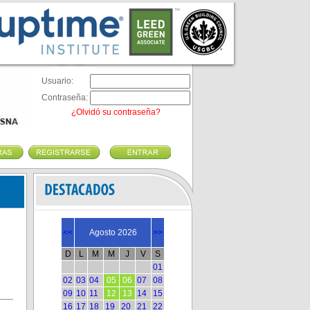
Usuario:
Contraseña:
¿Olvidó su contraseña?
<<
Agosto 2026
>>
D
L
M
M
J
V
S
01
02
03
04
05
06
07
08
09
10
11
12
13
14
15
16
17
18
19
20
21
22