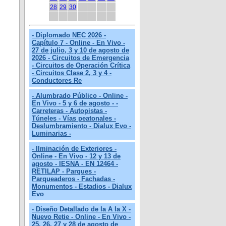
28
29
30
- Diplomado NEC 2026 -
Capítulo 7 - Online - En Vivo -
27 de julio, 3 y 10 de agosto de
2026 - Circuitos de Emergencia
- Circuitos de Operación Crítica
- Circuitos Clase 2, 3 y 4 -
Conductores Re
- Alumbrado Público - Online -
En Vivo - 5 y 6 de agosto - -
Carreteras - Autopistas -
Túneles - Vías peatonales -
Deslumbramiento - Dialux Evo -
Luminarias -
- Ilminación de Exteriores -
Online - En Vivo - 12 y 13 de
agosto - IESNA - EN 12464 -
RETILAP - Parques -
Parqueaderos - Fachadas -
Monumentos - Estadios - Dialux
Evo
- Diseño Detallado de la A la X -
Nuevo Retie - Online - En Vivo -
25, 26, 27 y 28 de agosto de