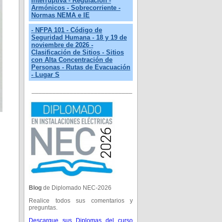
Interruptiva - Regulación -
Armónicos - Sobrecorriente -
Normas NEMA e IE
- NFPA 101 - Código de
Seguridad Humana - 18 y 19 de
noviembre de 2026 -
Clasificación de Sitios - Sitios
con Alta Concentración de
Personas - Rutas de Evacuación
- Lugar S
_____________________________
Blog
de Diplomado NEC-2026
Realice todos sus comentarios y
preguntas.
Descargue sus Diplomas del curso