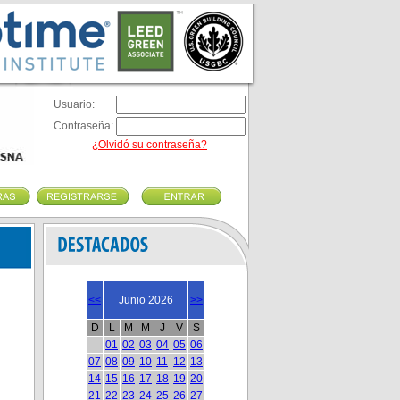
Usuario:
Contraseña:
¿Olvidó su contraseña?
<<
Junio 2026
>>
D
L
M
M
J
V
S
01
02
03
04
05
06
07
08
09
10
11
12
13
14
15
16
17
18
19
20
21
22
23
24
25
26
27