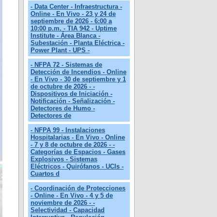
- Data Center - Infraestructura -
Online - En Vivo - 23 y 24 de
septiembre de 2026 - 6:00 a
10:00 p.m. - TIA 942 - Uptime
Institute - Área Blanca -
Subestación - Planta Eléctrica -
Power Plant - UPS -
- NFPA 72 - Sistemas de
Detección de Incendios - Online
- En Vivo - 30 de septiembre y 1
de octubre de 2026 - -
Dispositivos de Iniciación -
Notificación - Señalización -
Detectores de Humo -
Detectores de
- NFPA 99 - Instalaciones
Hospitalarias - En Vivo - Online
- 7 y 8 de octubre de 2026 - -
Categorías de Espacios - Gases
Explosivos - Sistemas
Eléctricos - Quirófanos - UCIs -
Cuartos d
- Coordinación de Protecciones
- Online - En Vivo - 4 y 5 de
noviembre de 2026 - -
Selectividad - Capacidad