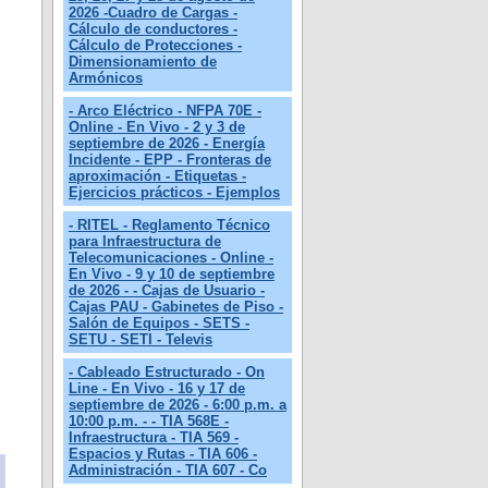
2026 -Cuadro de Cargas -
Cálculo de conductores -
Cálculo de Protecciones -
Dimensionamiento de
Armónicos
- Arco Eléctrico - NFPA 70E -
Online - En Vivo - 2 y 3 de
septiembre de 2026 - Energía
Incidente - EPP - Fronteras de
aproximación - Etiquetas -
Ejercicios prácticos - Ejemplos
- RITEL - Reglamento Técnico
para Infraestructura de
Telecomunicaciones - Online -
En Vivo - 9 y 10 de septiembre
de 2026 - - Cajas de Usuario -
Cajas PAU - Gabinetes de Piso -
Salón de Equipos - SETS -
SETU - SETI - Televis
- Cableado Estructurado - On
Line - En Vivo - 16 y 17 de
septiembre de 2026 - 6:00 p.m. a
10:00 p.m. - - TIA 568E -
Infraestructura - TIA 569 -
Espacios y Rutas - TIA 606 -
Administración - TIA 607 - Co